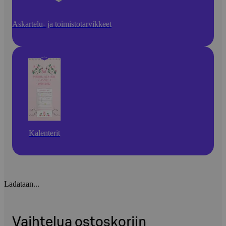
Askartelu- ja toimistotarvikkeet
Kalenterit
Ladataan...
Vaihtelua ostoskoriin