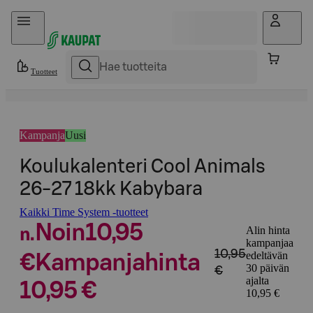
Hyppää sisältöön
Tuotteet
Kampanja
Uusi
Koulukalenteri Cool Animals
26-27 18kk Kabybara
Kaikki Time System -tuotteet
Noin
10,95
Alin hinta
n.
kampanjaa
10,95
edeltävän
€
Kampanjahinta
30 päivän
€
ajalta
10,95 €
10,95 €