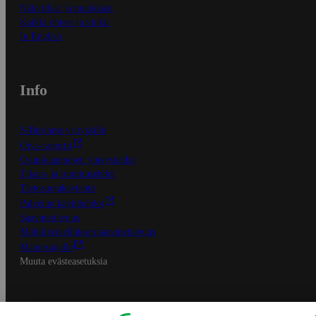
Näin tilaat ja muokkaat
Kaikki ohjeet ja vinkit
In English
Info
S-Business yrityksille
Oiva-raportit
Osuuskauppojen yhteystiedot
Tilaus- ja toimitusehdot
Tietosuojakäytäntö
Palvelun käyttöehdot
Saavutettavuus
Mobiilisovelluksen saavutettavuus
Mainostajalle
Muuta evästeasetuksia
S-ryhmän palvelut