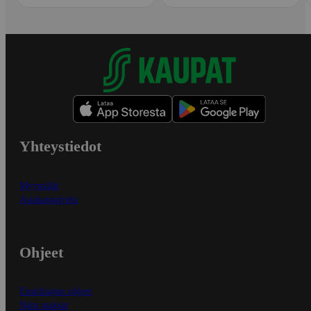
Yhteystiedot
Myymälät
Asiakaspalvelu
Ohjeet
Ensitilaajan ohjeet
Näin maksat