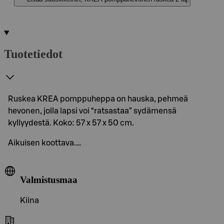
Tuotetiedot
Ruskea KREA pomppuheppa on hauska, pehmeä
hevonen, jolla lapsi voi “ratsastaa” sydämensä
kyllyydestä. Koko: 57 x 57 x 50 cm.
Aikuisen koottava.…
Valmistusmaa
Kiina