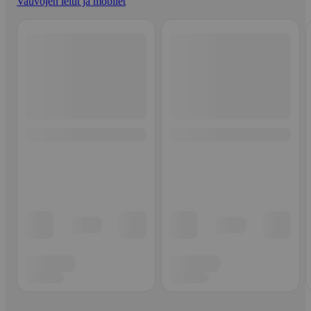
Vauvojen lelut ja mobilet
Ohita listaus