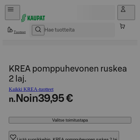
Hyppää sisältöön
Tuotteet
KREA pomppuhevonen ruskea
2 laj.
Kaikki KREA-tuotteet
Noin
39,95 €
n.
Valitse toimitustapa
Lisää suosikkeihin, KREA pomppuhevonen ruskea 2 laj.