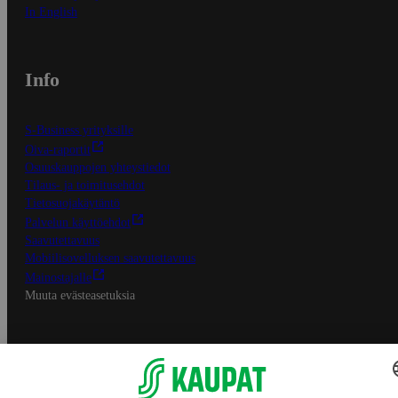
In English
Info
S-Business yrityksille
Oiva-raportit
Osuuskauppojen yhteystiedot
Tilaus- ja toimitusehdot
Tietosuojakäytäntö
Palvelun käyttöehdot
Saavutettavuus
Mobiilisovelluksen saavutettavuus
Mainostajalle
Muuta evästeasetuksia
S-ryhmän palvelut