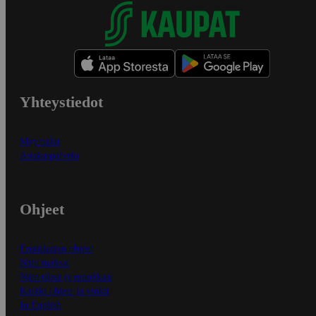
Yhteystiedot
Myymälät
Asiakaspalvelu
Ohjeet
Ensitilaajan ohjeet
Näin maksat
Näin tilaat ja muokkaat
Kaikki ohjeet ja vinkit
In English