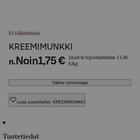
Ei valikoimassa
KREEMIMUNKKI
vertailuhinta 13,46
Noin
1,75 €
13,46 €/kg
n.
€/kg
Valitse toimitustapa
Lisää suosikkeihin, KREEMIMUNKKI
Tuotetiedot