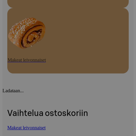
Makeat leivonnaiset
Ladataan...
Vaihtelua ostoskoriin
Makeat leivonnaiset
Ohita listaus