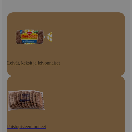
Leivät, keksit ja leivonnaiset
Paistopisteen tuotteet