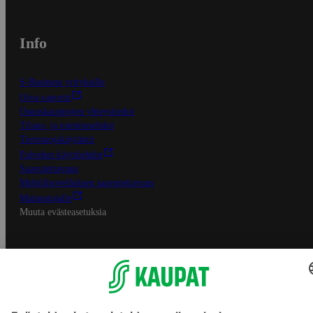
Info
S-Business yrityksille
Oiva-raportit
Osuuskauppojen yhteystiedot
Tilaus- ja toimitusehdot
Tietosuojakäytäntö
Palvelun käyttöehdot
Saavutettavuus
Mobiilisovelluksen saavutettavuus
Mainostajalle
Muuta evästeasetuksia
S-ryhmän palvelut
S-ryhmä