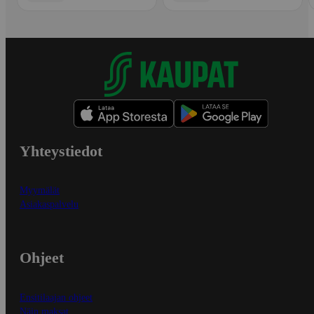
Yhteystiedot
Myymälät
Asiakaspalvelu
Ohjeet
Ensitilaajan ohjeet
Näin maksat