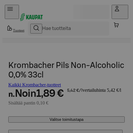
Hyppää sisältöön
Tuotteet
Krombacher Pils Non-Alcoholic
0,0% 33cl
Kaikki Krombacher-tuotteet
vertailuhinta 5,42 €/l
Noin
1,89 €
5,42 €/l
n.
Sisältää pantin 0,10 €
Valitse toimitustapa