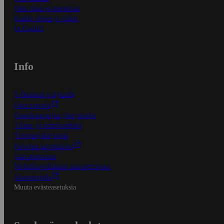
Näin tilaat ja muokkaat
Kaikki ohjeet ja vinkit
In English
Info
S-Business yrityksille
Oiva-raportit
Osuuskauppojen yhteystiedot
Tilaus- ja toimitusehdot
Tietosuojakäytäntö
Palvelun käyttöehdot
Saavutettavuus
Mobiilisovelluksen saavutettavuus
Mainostajalle
Muuta evästeasetuksia