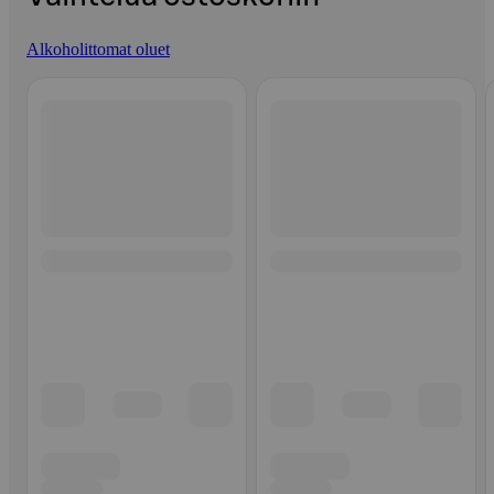
Alkoholittomat oluet
Ohita listaus