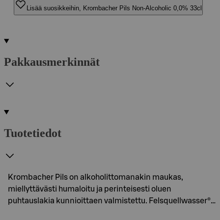
Lisää suosikkeihin, Krombacher Pils Non-Alcoholic 0,0% 33cl
Pakkausmerkinnät
Tuotetiedot
Krombacher Pils on alkoholittomanakin maukas,
miellyttävästi humaloitu ja perinteisesti oluen
puhtauslakia kunnioittaen valmistettu. Felsquellwasser®…