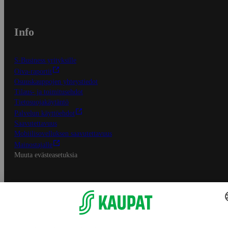
Info
S-Business yrityksille
Oiva-raportit
Osuuskauppojen yhteystiedot
Tilaus- ja toimitusehdot
Tietosuojakäytäntö
Palvelun käyttöehdot
Saavutettavuus
Mobiilisovelluksen saavutettavuus
Mainostajalle
Muuta evästeasetuksia
S-ryhmän palvelut
S-ryhmä