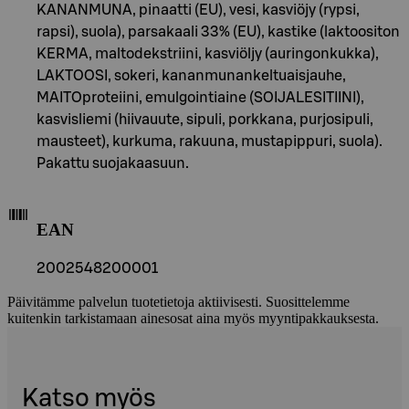
KANANMUNA, pinaatti (EU), vesi, kasviöjy (rypsi,
rapsi), suola), parsakaali 33% (EU), kastike (laktoositon
KERMA, maltodekstriini, kasviöljy (auringonkukka),
LAKTOOSI, sokeri, kananmunankeltuaisjauhe,
MAITOproteiini, emulgointiaine (SOIJALESITIINI),
kasvisliemi (hiivauute, sipuli, porkkana, purjosipuli,
mausteet), kurkuma, rakuuna, mustapippuri, suola).
Pakattu suojakaasuun.
EAN
2002548200001
Päivitämme palvelun tuotetietoja aktiivisesti. Suosittelemme
kuitenkin tarkistamaan ainesosat aina myös myyntipakkauksesta.
Katso myös