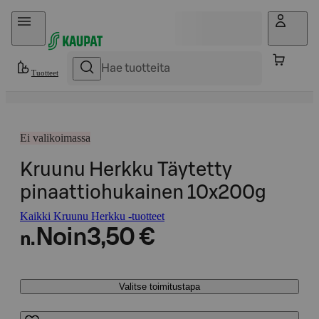
Hyppää sisältöön
Tuotteet
Ei valikoimassa
Kruunu Herkku Täytetty
pinaattiohukainen 10x200g
Kaikki Kruunu Herkku -tuotteet
Noin
3,50 €
n.
Valitse toimitustapa