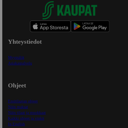
Yhteystiedot
Myymälät
Asiakaspalvelu
Ohjeet
Ensitilaajan ohjeet
Näin maksat
Näin tilaat ja muokkaat
Kaikki ohjeet ja vinkit
In English