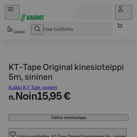
Hyppää sisältöön
Tuotteet
KT-Tape Original kinesioteippi
5m, sininen
Kaikki KT Tape -tuotteet
Noin
15,95 €
n.
Valitse toimitustapa
Lisää suosikkeihin, KT-Tape Original kinesioteippi 5m, sininen