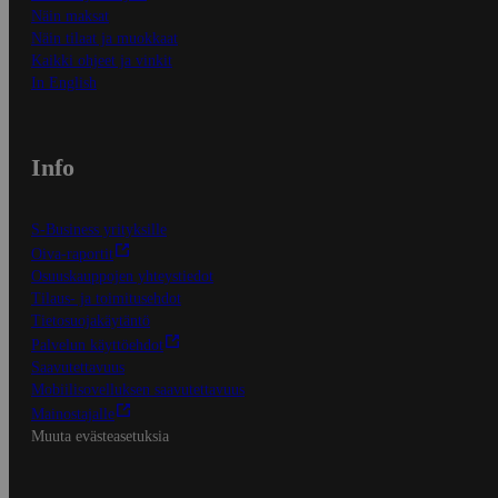
Näin maksat
Näin tilaat ja muokkaat
Kaikki ohjeet ja vinkit
In English
Info
S-Business yrityksille
Oiva-raportit
Osuuskauppojen yhteystiedot
Tilaus- ja toimitusehdot
Tietosuojakäytäntö
Palvelun käyttöehdot
Saavutettavuus
Mobiilisovelluksen saavutettavuus
Mainostajalle
Muuta evästeasetuksia