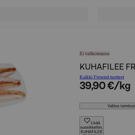
Ei valikoimassa
KUHAFILEE F
Kaikki Fresend-tuotteet
39,90 €/kg
Valitse toimitu
Lisää
suosikkeihin,
KUHAFILEE