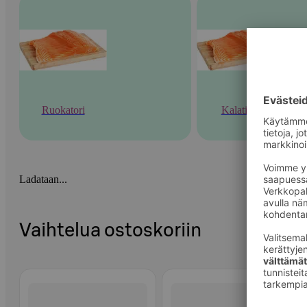
Ruokatori
Kalatiski
Ladataan...
Vaihtelua ostoskoriin
Ohita listaus