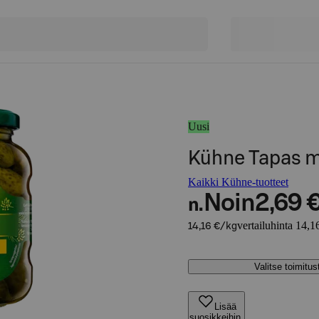
Uusi
Kühne Tapas m
Kaikki Kühne-tuotteet
Noin
2,69 
n.
vertailuhinta 14,1
14,16 €/kg
Valitse toimitu
Lisää
suosikkeihin,