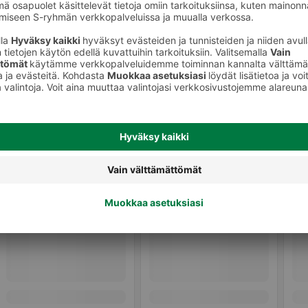
ykkeet
Suolakurkut