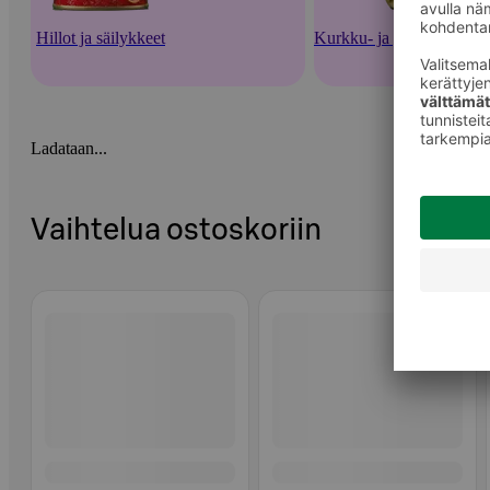
Hillot ja säilykkeet
Kurkku- ja punajuurisäil
Ladataan...
Vaihtelua ostoskoriin
Ohita listaus