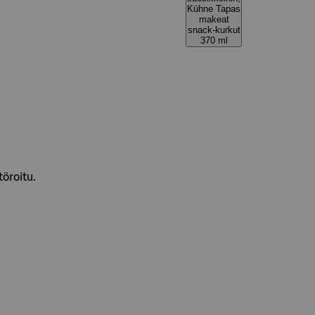
Kühne Tapas
makeat
snack-kurkut
370 ml
öroitu.