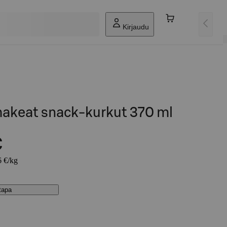
Kirjaudu
akeat snack-kurkut 370 ml
€
6 €/kg
stapa