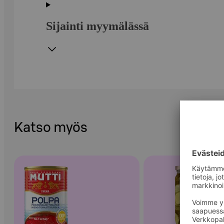
Sijainti myymälässä
Katso myös