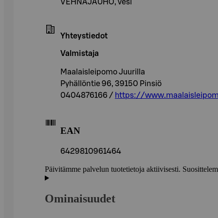
VEHNÄJAUHO, vesi
Yhteystiedot
Valmistaja
Maalaisleipomo Juurilla
Pyhällöntie 96, 39150 Pinsiö
0404876166 /
https://www.maalaisleipomoj
EAN
6429810961464
Päivitämme palvelun tuotetietoja aktiivisesti. Suositte
Ominaisuudet