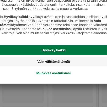
Perustuotteet leivontaan