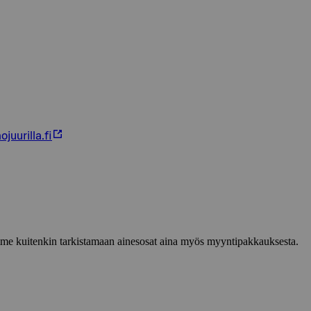
uurilla.fi
lemme kuitenkin tarkistamaan ainesosat aina myös myyntipakkauksesta.