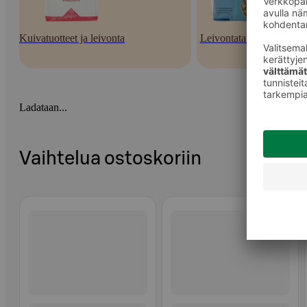
Kuivatuotteet ja leivonta
Leivontatarvikkeet
Ladataan...
Vaihtelua ostoskoriin
Ohita listaus