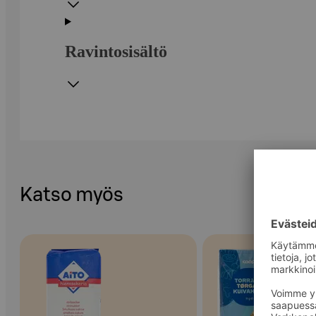
Ravintosisältö
Katso myös