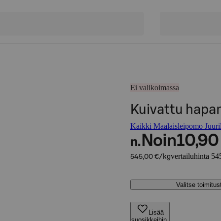
Ei valikoimassa
Kuivattu hapan
Kaikki Maalaisleipomo Juurill
Noin
10,90
n.
vertailuhinta 54
545,00 €/kg
Valitse toimitu
Lisää
suosikkeihin,