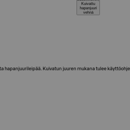
Kuivattu
hapanjuuri
vehnä
a hapanjuurileipää. Kuivatun juuren mukana tulee käyttöohje 