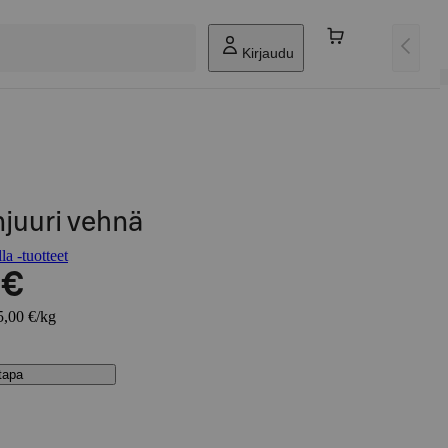
Kirjaudu
juuri vehnä
a -tuotteet
 €
5,00 €/kg
stapa