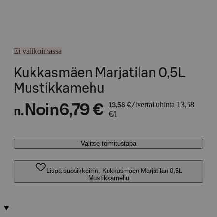
Ei valikoimassa
Kukkasmäen Marjatilan 0,5L
Mustikkamehu
vertailuhinta 13,58
Noin
6,79 €
13,58 €/l
n.
€/l
Valitse toimitustapa
Lisää suosikkeihin, Kukkasmäen Marjatilan 0,5L
Mustikkamehu