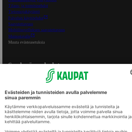
Tilaus- ja toimitusehdot
Tietosuojakäytäntö
Palvelun käyttöehdot
Saavutettavuus
Mobiilisovelluksen saavutettavuus
Mainostajalle
Muuta evästeasetuksia
S-ryhmän palvelut
S-ryhmä
Asiakasomistajuus
Yhteishyvä Ruoka -sovellus
S-ostoslista -sovellus
Prisma.fi
Sokos.fi
S-Pankki
Yhteishyvä