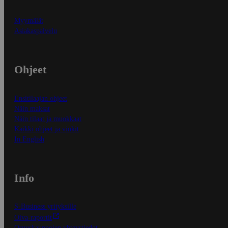
Myymälät
Asiakaspalvelu
Ohjeet
Ensitilaajan ohjeet
Näin maksat
Näin tilaat ja muokkaat
Kaikki ohjeet ja vinkit
In English
Info
S-Business yrityksille
Oiva-raportit
Osuuskauppojen yhteystiedot