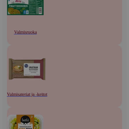
Valmisruoka
Valmisateriat ja -keitot