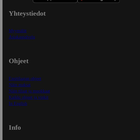
Yhteystiedot
Myymälät
Asiakaspalvelu
Ohjeet
Ensitilaajan ohjeet
Näin maksat
Näin tilaat ja muokkaat
Kaikki ohjeet ja vinkit
In English
Info