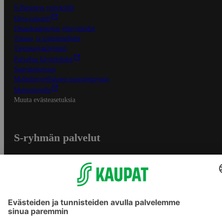
S-Business yrityksille
Oiva-raportit
Osuuskauppojen yhteystiedot
Tilaus- ja toimitusehdot
Tietosuojakäytäntö
Palvelun käyttöehdot
Saavutettavuus
Mobiilisovelluksen saavutettavuus
Mainostajalle
Muuta evästeasetuksia
S-ryhmän palvelut
S-ryhmä
Asiakasomistajuus
Yhteishyvä Ruoka -sovellus
S-ostoslista -sovellus
Prisma.fi
Sokos.fi