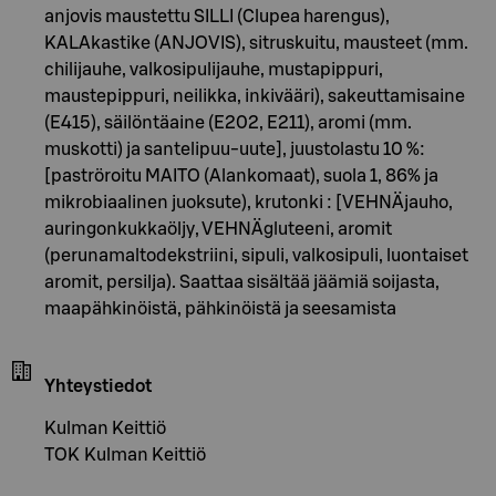
anjovis maustettu SILLI (Clupea harengus),
KALAkastike (ANJOVIS), sitruskuitu, mausteet (mm.
chilijauhe, valkosipulijauhe, mustapippuri,
maustepippuri, neilikka, inkivääri), sakeuttamisaine
(E415), säilöntäaine (E202, E211), aromi (mm.
muskotti) ja santelipuu-uute], juustolastu 10 %:
[paströroitu MAITO (Alankomaat), suola 1, 86% ja
mikrobiaalinen juoksute), krutonki : [VEHNÄjauho,
auringonkukkaöljy, VEHNÄgluteeni, aromit
(perunamaltodekstriini, sipuli, valkosipuli, luontaiset
aromit, persilja). Saattaa sisältää jäämiä soijasta,
maapähkinöistä, pähkinöistä ja seesamista
Yhteystiedot
Kulman Keittiö
TOK Kulman Keittiö