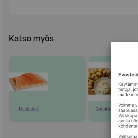
Katso myös
Ruokatori
Valmisruoka