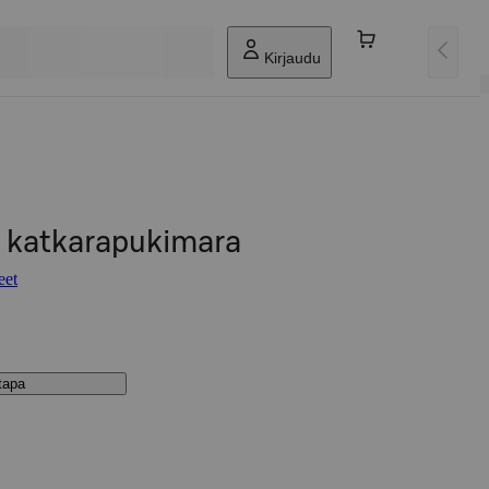
Kirjaudu
ö katkarapukimara
eet
stapa