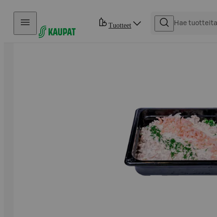
Hyppää sisältöön
Tuotteet