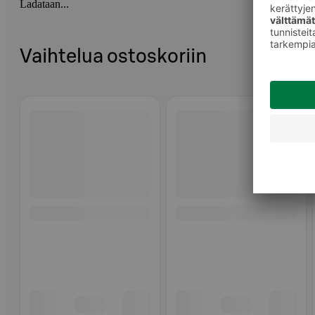
Ladataan...
Vaihtelua ostoskoriin
Ohita listaus