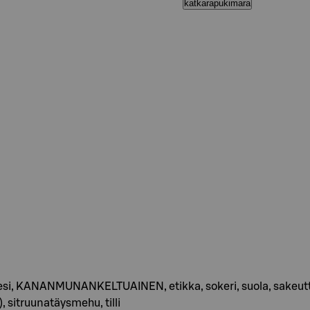
katkarapukimara
esi, KANANMUNANKELTUAINEN, etikka, sokeri, suola, sakeutta
 sitruunatäysmehu, tilli