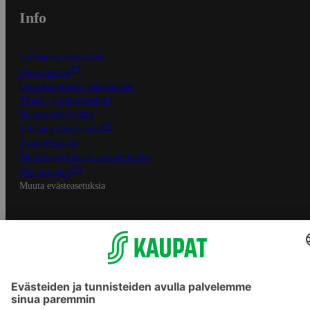
Info
S-Business yrityksille
Oiva-raportit
Osuuskauppojen yhteystiedot
Tilaus- ja toimitusehdot
Tietosuojakäytäntö
Palvelun käyttöehdot
Saavutettavuus
Mobiilisovelluksen saavutettavuus
Mainostajalle
Muuta evästeasetuksia
S-ryhmän palvelut
S-ryhmä
Asiakasomistajuus
Yhteishyvä Ruoka -sovellus