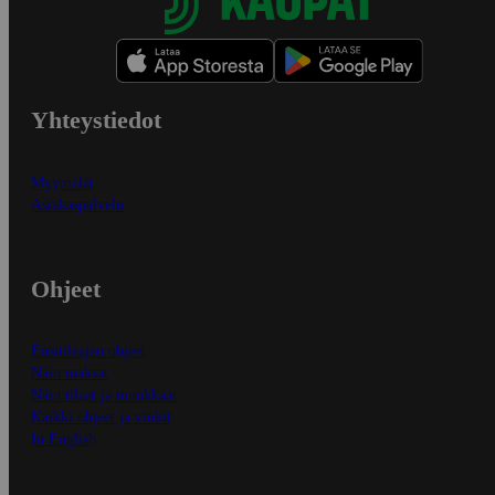
Yhteystiedot
Myymälät
Asiakaspalvelu
Ohjeet
Ensitilaajan ohjeet
Näin maksat
Näin tilaat ja muokkaat
Kaikki ohjeet ja vinkit
In English