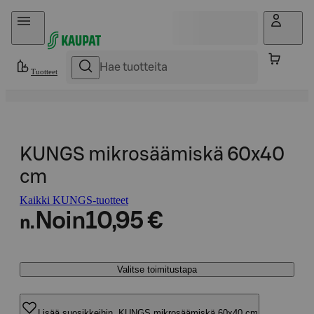
Hyppää sisältöön
Tuotteet
KUNGS mikrosäämiskä 60x40
cm
Kaikki KUNGS-tuotteet
Noin
10,95 €
n.
Valitse toimitustapa
Lisää suosikkeihin, KUNGS mikrosäämiskä 60x40 cm