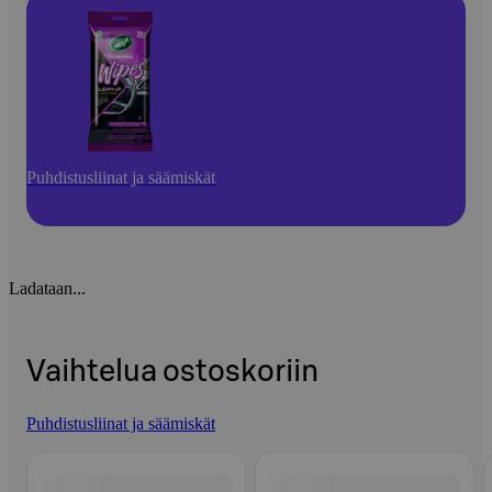
Puhdistusliinat ja säämiskät
Ladataan...
Vaihtelua ostoskoriin
Puhdistusliinat ja säämiskät
Ohita listaus