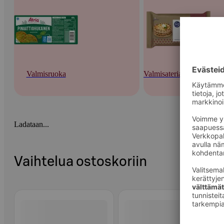
Valmisruoka
Valmisateriat ja -keitot
Ladataan...
Vaihtelua ostoskoriin
Ohita listaus