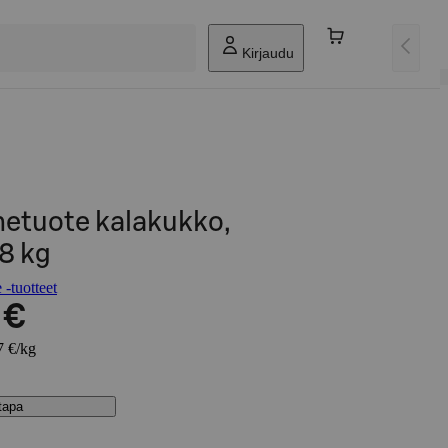
Kirjaudu
netuote kalakukko,
8 kg
-tuotteet
 €
7 €/kg
stapa