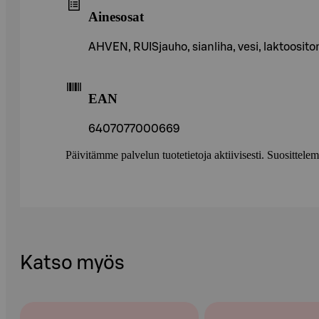
Ainesosat
AHVEN, RUISjauho, sianliha, vesi, laktoosit
EAN
6407077000669
Päivitämme palvelun tuotetietoja aktiivisesti. Suositte
Katso myös