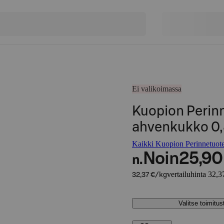
Ei valikoimassa
Kuopion Perin
ahvenkukko 0,
Kaikki Kuopion Perinnetuote 
Noin
25,90
n.
vertailuhinta 32,3
32,37 €/kg
Valitse toimitu