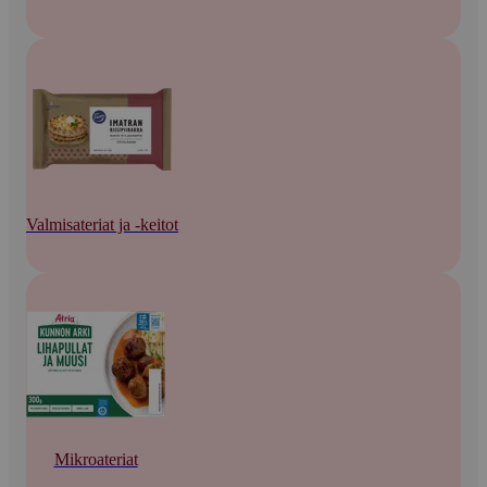
Valmisateriat ja -keitot
Mikroateriat