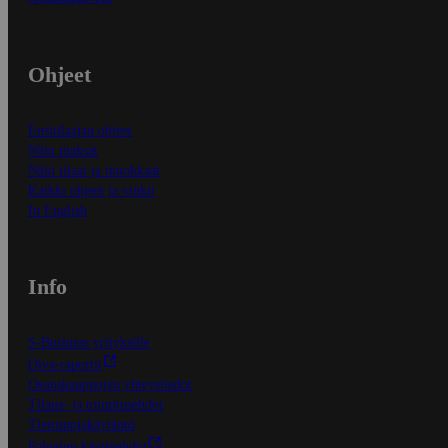
Ohjeet
Ensitilaajan ohjeet
Näin maksat
Näin tilaat ja muokkaat
Kaikki ohjeet ja vinkit
In English
Info
S-Business yrityksille
Oiva-raportit
Osuuskauppojen yhteystiedot
Tilaus- ja toimitusehdot
Tietosuojakäytäntö
Palvelun käyttöehdot