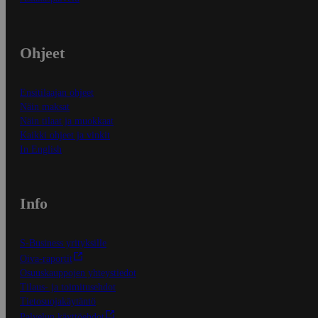
Ohjeet
Ensitilaajan ohjeet
Näin maksat
Näin tilaat ja muokkaat
Kaikki ohjeet ja vinkit
In English
Info
S-Business yrityksille
Oiva-raportit
Osuuskauppojen yhteystiedot
Tilaus- ja toimitusehdot
Tietosuojakäytäntö
Palvelun käyttöehdot