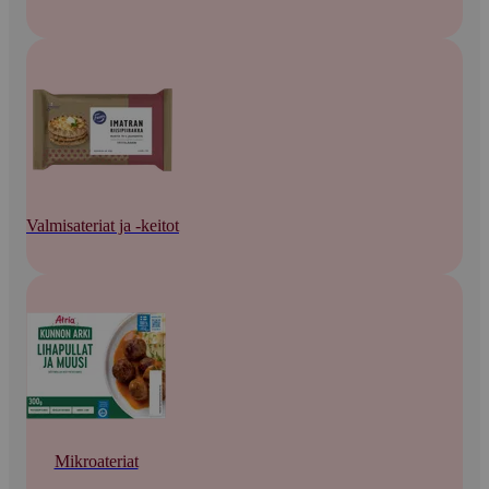
Valmisateriat ja -keitot
Mikroateriat