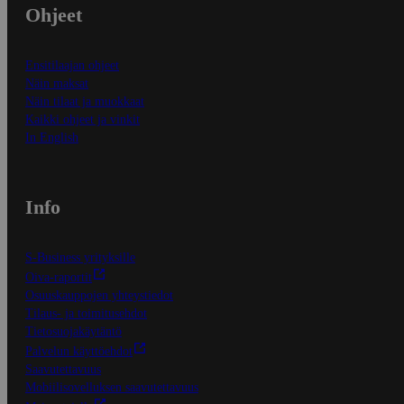
Ohjeet
Ensitilaajan ohjeet
Näin maksat
Näin tilaat ja muokkaat
Kaikki ohjeet ja vinkit
In English
Info
S-Business yrityksille
Oiva-raportit
Osuuskauppojen yhteystiedot
Tilaus- ja toimitusehdot
Tietosuojakäytäntö
Palvelun käyttöehdot
Saavutettavuus
Mobiilisovelluksen saavutettavuus