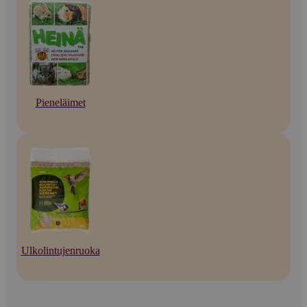
Pieneläimet
Ulkolintujenruoka