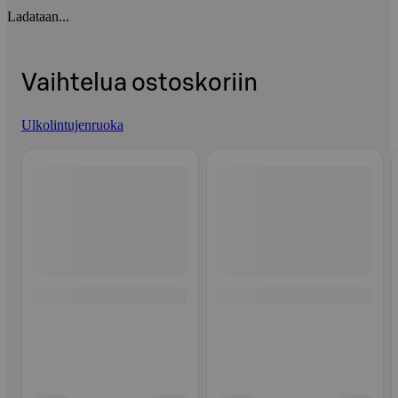
Ladataan...
Vaihtelua ostoskoriin
Ulkolintujenruoka
Ohita listaus