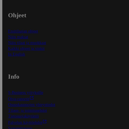
Ohjeet
Ensitilaajan ohjeet
Näin maksat
Näin tilaat ja muokkaat
Kaikki ohjeet ja vinkit
In English
Info
S-Business yrityksille
Oiva-raportit
Osuuskauppojen yhteystiedot
Tilaus- ja toimitusehdot
Tietosuojakäytäntö
Palvelun käyttöehdot
Saavutettavuus