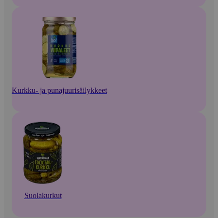
Kurkku- ja punajuurisäilykkeet
Suolakurkut