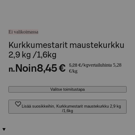
Ei valikoimassa
Kurkkumestarit maustekurkku
2,9 kg /1,6kg
vertailuhinta 5,28
Noin
8,45 €
5,28 €/kg
n.
€/kg
Valitse toimitustapa
Lisää suosikkeihin, Kurkkumestarit maustekurkku 2,9 kg
/1,6kg