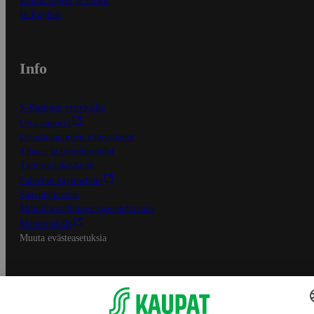
Kaikki ohjeet ja vinkit
In English
Info
S-Business yrityksille
Oiva-raportit
Osuuskauppojen yhteystiedot
Tilaus- ja toimitusehdot
Tietosuojakäytäntö
Palvelun käyttöehdot
Saavutettavuus
Mobiilisovelluksen saavutettavuus
Mainostajalle
Muuta evästeasetuksia
S-ryhmän palvelut