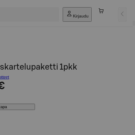
Kirjaudu
skartelupaketti 1pkk
tteet
€
stapa