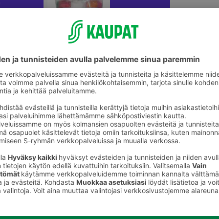
ikkeet
Lasten askartelu