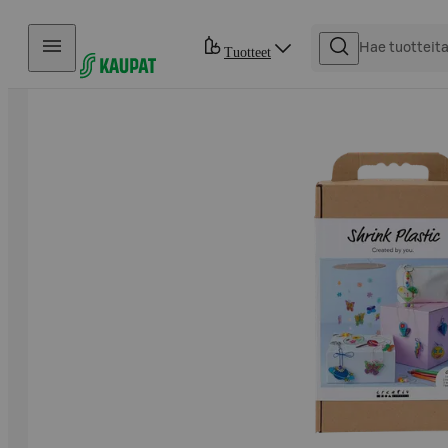
Hyppää sisältöön
Tuotteet