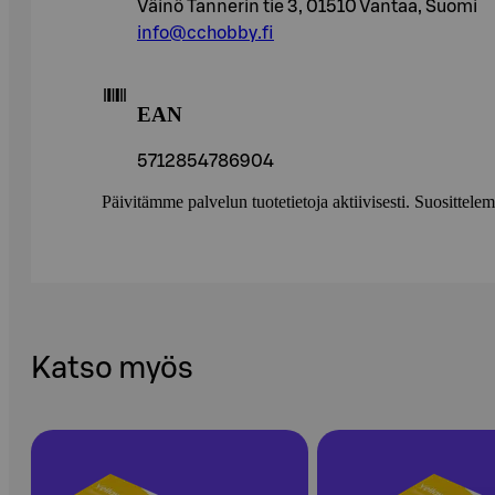
Väinö Tannerin tie 3, 01510 Vantaa, Suomi
info@cchobby.fi
EAN
5712854786904
Päivitämme palvelun tuotetietoja aktiivisesti. Suositte
Katso myös