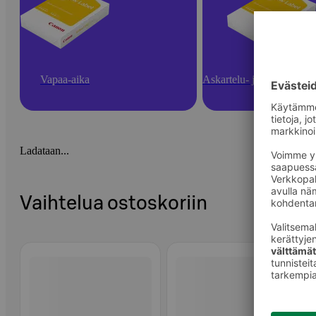
Vapaa-aika
Askartelu- ja toimistotarv
Ladataan...
Vaihtelua ostoskoriin
Ohita listaus