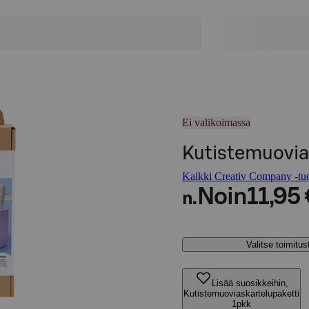
Ei valikoimassa
Kutistemuovia
Kaikki Creativ Company -tuo
Noin
11,95 
n.
Valitse toimitu
Lisää suosikkeihin,
Kutistemuoviaskartelupaketti
1pkk