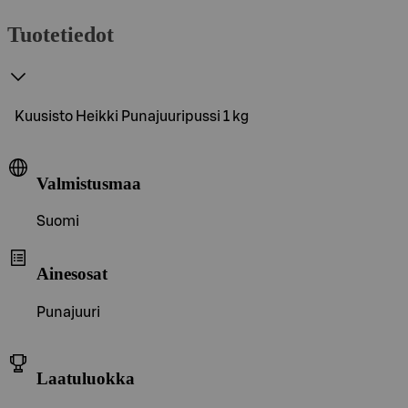
Tuotetiedot
Kuusisto Heikki Punajuuripussi 1 kg
Valmistusmaa
Suomi
Ainesosat
Punajuuri
Laatuluokka