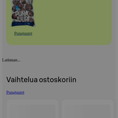
Punajuuret
Ladataan...
Vaihtelua ostoskoriin
Punajuuret
Ohita listaus