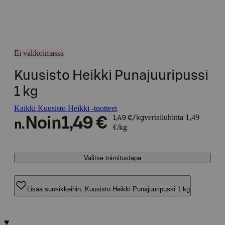
Ei valikoimassa
Kuusisto Heikki Punajuuripussi
1 kg
Kaikki Kuusisto Heikki -tuotteet
vertailuhinta 1,49
Noin
1,49 €
1,49 €/kg
n.
€/kg
Valitse toimitustapa
Lisää suosikkeihin, Kuusisto Heikki Punajuuripussi 1 kg