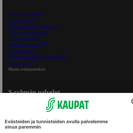
S-Business yrityksille
Oiva-raportit
Osuuskauppojen yhteystiedot
Tilaus- ja toimitusehdot
Tietosuojakäytäntö
Palvelun käyttöehdot
Saavutettavuus
Mobiilisovelluksen saavutettavuus
Mainostajalle
Muuta evästeasetuksia
S-ryhmän palvelut
S-ryhmä
Asiakasomistajuus
Yhteishyvä Ruoka -sovellus
S-ostoslista -sovellus