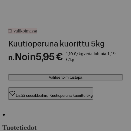
Ei valikoimassa
Kuutioperuna kuorittu 5kg
vertailuhinta 1,19
Noin
5,95 €
1,19 €/kg
n.
€/kg
Valitse toimitustapa
Lisää suosikkeihin, Kuutioperuna kuorittu 5kg
Tuotetiedot