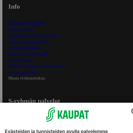
Info
S-Business yrityksille
Oiva-raportit
Osuuskauppojen yhteystiedot
Tilaus- ja toimitusehdot
Tietosuojakäytäntö
Palvelun käyttöehdot
Saavutettavuus
Mobiilisovelluksen saavutettavuus
Mainostajalle
Muuta evästeasetuksia
S-ryhmän palvelut
S-ryhmä
Asiakasomistajuus
Yhteishyvä Ruoka -sovellus