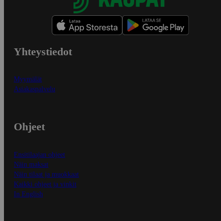
Yhteystiedot
Myymälät
Asiakaspalvelu
Ohjeet
Ensitilaajan ohjeet
Näin maksat
Näin tilaat ja muokkaat
Kaikki ohjeet ja vinkit
In English