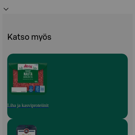
Katso myös
Liha ja kasviproteiinit