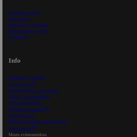
Ensitilaajan ohjeet
Näin maksat
Näin tilaat ja muokkaat
Kaikki ohjeet ja vinkit
In English
Info
S-Business yrityksille
Oiva-raportit
Osuuskauppojen yhteystiedot
Tilaus- ja toimitusehdot
Tietosuojakäytäntö
Palvelun käyttöehdot
Saavutettavuus
Mobiilisovelluksen saavutettavuus
Mainostajalle
Muuta evästeasetuksia