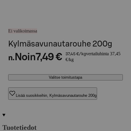
Ei valikoimassa
Kylmäsavunautarouhe 200g
vertailuhinta 37,45
Noin
7,49 €
37,45 €/kg
n.
€/kg
Valitse toimitustapa
Lisää suosikkeihin, Kylmäsavunautarouhe 200g
Tuotetiedot