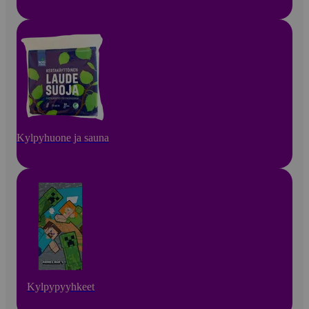
Kylpyhuone ja sauna
Kylpypyyhkeet