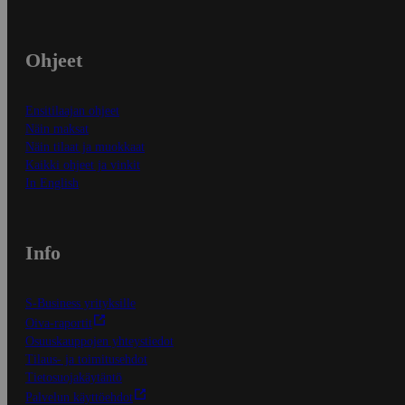
Ohjeet
Ensitilaajan ohjeet
Näin maksat
Näin tilaat ja muokkaat
Kaikki ohjeet ja vinkit
In English
Info
S-Business yrityksille
Oiva-raportit
Osuuskauppojen yhteystiedot
Tilaus- ja toimitusehdot
Tietosuojakäytäntö
Palvelun käyttöehdot