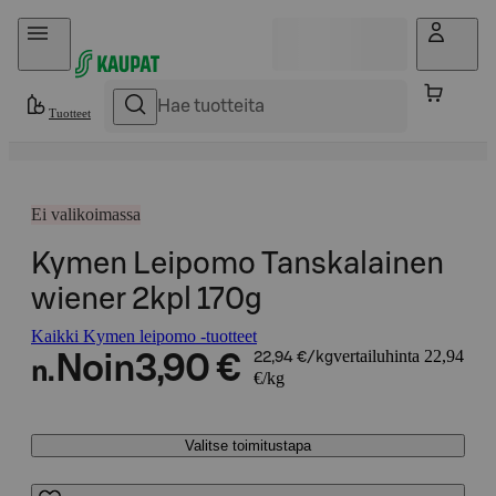
Hyppää sisältöön
Tuotteet
Ei valikoimassa
Kymen Leipomo Tanskalainen
wiener 2kpl 170g
Kaikki Kymen leipomo -tuotteet
vertailuhinta 22,94
Noin
3,90 €
22,94 €/kg
n.
€/kg
Valitse toimitustapa