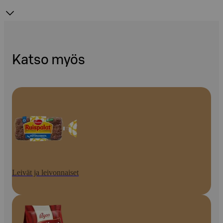
Katso myös
Leivät ja leivonnaiset