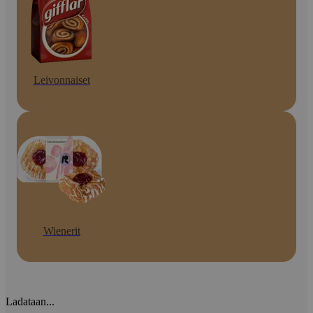
Leivonnaiset
Wienerit
Ladataan...