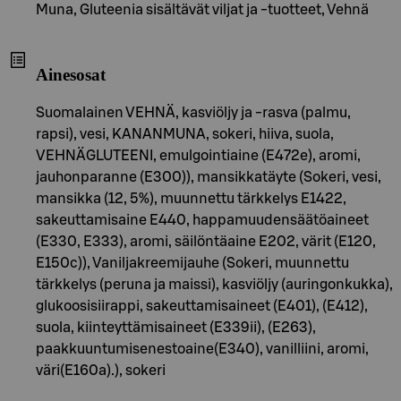
Muna, Gluteenia sisältävät viljat ja -tuotteet, Vehnä
Ainesosat
Suomalainen VEHNÄ, kasviöljy ja -rasva (palmu,
rapsi), vesi, KANANMUNA, sokeri, hiiva, suola,
VEHNÄGLUTEENI, emulgointiaine (E472e), aromi,
jauhonparanne (E300)), mansikkatäyte (Sokeri, vesi,
mansikka (12, 5%), muunnettu tärkkelys E1422,
sakeuttamisaine E440, happamuudensäätöaineet
(E330, E333), aromi, säilöntäaine E202, värit (E120,
E150c)), Vaniljakreemijauhe (Sokeri, muunnettu
tärkkelys (peruna ja maissi), kasviöljy (auringonkukka),
glukoosisiirappi, sakeuttamisaineet (E401), (E412),
suola, kiinteyttämisaineet (E339ii), (E263),
paakkuuntumisenestoaine(E340), vanilliini, aromi,
väri(E160a).), sokeri