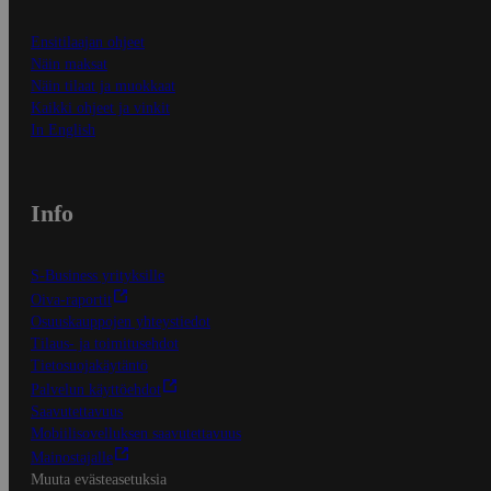
Ensitilaajan ohjeet
Näin maksat
Näin tilaat ja muokkaat
Kaikki ohjeet ja vinkit
In English
Info
S-Business yrityksille
Oiva-raportit
Osuuskauppojen yhteystiedot
Tilaus- ja toimitusehdot
Tietosuojakäytäntö
Palvelun käyttöehdot
Saavutettavuus
Mobiilisovelluksen saavutettavuus
Mainostajalle
Muuta evästeasetuksia