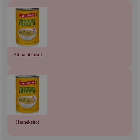
Ateriaratkaisut
Hernekeitot