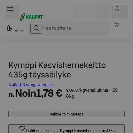
Hyppää sisältöön
Tuotteet
Kymppi Kasvishernekeitto
435g täyssäilyke
Kaikki Kymppi-tuotteet
vertailuhinta 4,09
Noin
1,78 €
4,09 €/kg
n.
€/kg
Valitse toimitustapa
Lisää suosikkeihin, Kymppi Kasvishernekeitto 435g