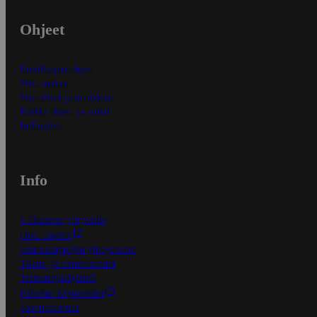
Ohjeet
Ensitilaajan ohjeet
Näin maksat
Näin tilaat ja muokkaat
Kaikki ohjeet ja vinkit
In English
Info
S-Business yrityksille
Oiva-raportit
Osuuskauppojen yhteystiedot
Tilaus- ja toimitusehdot
Tietosuojakäytäntö
Palvelun käyttöehdot
Saavutettavuus