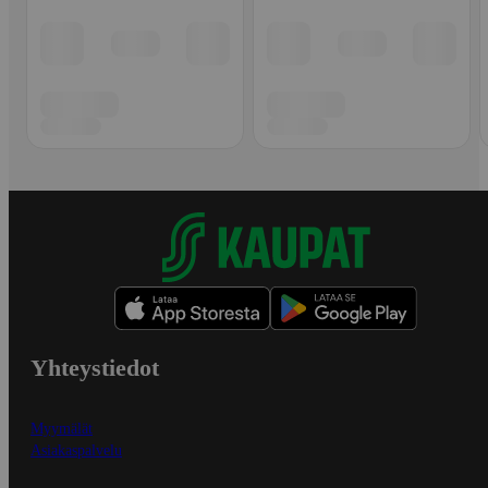
Yhteystiedot
Myymälät
Asiakaspalvelu