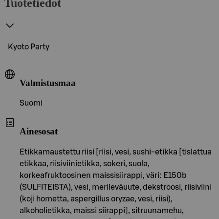
Tuotetiedot
Kyoto Party
Valmistusmaa
Suomi
Ainesosat
Etikkamaustettu riisi [riisi, vesi, sushi-etikka [tislattua
etikkaa, riisiviinietikka, sokeri, suola,
korkeafruktoosinen maissisiirappi, väri: E150b
(SULFITEISTA), vesi, merileväuute, dekstroosi, riisiviini
(koji hometta, aspergillus oryzae, vesi, riisi),
alkoholietikka, maissi siirappi], sitruunamehu,