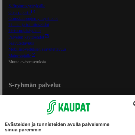
S-Business yrityksille
Oiva-raportit
Osuuskauppojen yhteystiedot
Tilaus- ja toimitusehdot
Tietosuojakäytäntö
Palvelun käyttöehdot
Saavutettavuus
Mobiilisovelluksen saavutettavuus
Mainostajalle
Muuta evästeasetuksia
S-ryhmän palvelut
S-ryhmä
Asiakasomistajuus
Yhteishyvä Ruoka -sovellus
S-ostoslista -sovellus
Prisma.fi