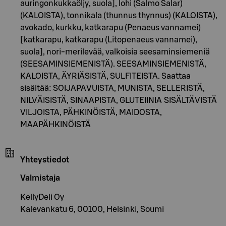
auringonkukkaöljy, suola], lohi (Salmo Salar)
(KALOISTA), tonnikala (thunnus thynnus) (KALOISTA),
avokado, kurkku, katkarapu (Penaeus vannamei)
[katkarapu, katkarapu (Litopenaeus vannamei),
suola], nori-merilevää, valkoisia seesaminsiemeniä
(SEESAMINSIEMENISTÄ). SEESAMINSIEMENISTÄ,
KALOISTA, ÄYRIÄSISTÄ, SULFITEISTA. Saattaa
sisältää: SOIJAPAVUISTA, MUNISTA, SELLERISTÄ,
NILVÄISISTÄ, SINAAPISTA, GLUTEIINIA SISÄLTÄVISTÄ
VILJOISTA, PÄHKINÖISTÄ, MAIDOSTA,
MAAPÄHKINÖISTÄ
Yhteystiedot
Valmistaja
KellyDeli Oy
Kalevankatu 6, 00100, Helsinki, Soumi