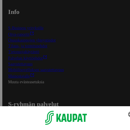
Info
S-Business yrityksille
Oiva-raportit
Osuuskauppojen yhteystiedot
Tilaus- ja toimitusehdot
Tietosuojakäytäntö
Palvelun käyttöehdot
Saavutettavuus
Mobiilisovelluksen saavutettavuus
Mainostajalle
Muuta evästeasetuksia
S-ryhmän palvelut
S-ryhmä
Asiakasomistajuus