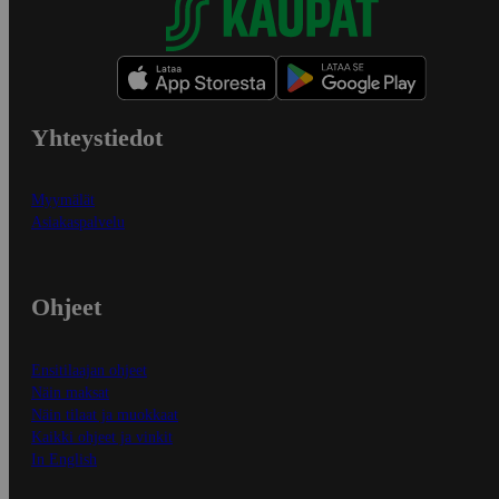
Yhteystiedot
Myymälät
Asiakaspalvelu
Ohjeet
Ensitilaajan ohjeet
Näin maksat
Näin tilaat ja muokkaat
Kaikki ohjeet ja vinkit
In English