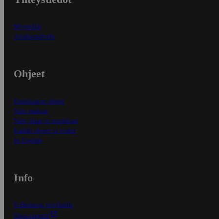
Myymälät
Asiakaspalvelu
Ohjeet
Ensitilaajan ohjeet
Näin maksat
Näin tilaat ja muokkaat
Kaikki ohjeet ja vinkit
In English
Info
S-Business yrityksille
Oiva-raportit