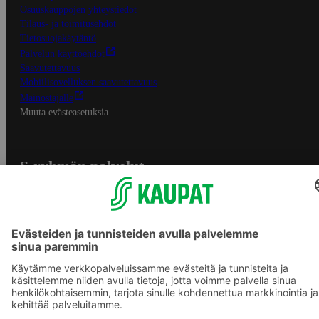
Osuuskauppojen yhteystiedot
Tilaus- ja toimitusehdot
Tietosuojakäytäntö
Palvelun käyttöehdot
Saavutettavuus
Mobiilisovelluksen saavutettavuus
Mainostajalle
Muuta evästeasetuksia
S-ryhmän palvelut
S-ryhmä
Asiakasomistajuus
Yhteishyvä Ruoka -sovellus
S-ostoslista -sovellus
Prisma.fi
Sokos.fi
S-Pankki
Yhteishyvä