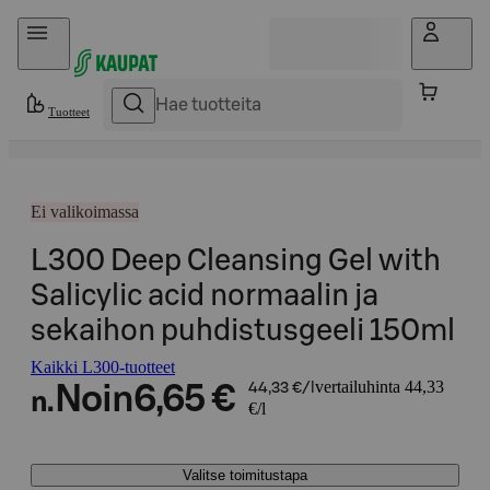
Hyppää sisältöön
Tuotteet
Ei valikoimassa
L300 Deep Cleansing Gel with
Salicylic acid normaalin ja
sekaihon puhdistusgeeli 150ml
Kaikki L300-tuotteet
vertailuhinta 44,33
Noin
6,65 €
44,33 €/l
n.
€/l
Valitse toimitustapa