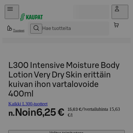
Hyppää sisältöön
Tuotteet
L300 Intensive Moisture Body
Lotion Very Dry Skin erittäin
kuivan ihon vartalovoide
400ml
Kaikki L300-tuotteet
vertailuhinta 15,63
Noin
6,25 €
15,63 €/l
n.
€/l