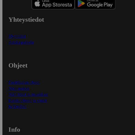
Yhteystiedot
Myymälät
Asiakaspalvelu
Ohjeet
Ensitilaajan ohjeet
Näin maksat
Näin tilaat ja muokkaat
Kaikki ohjeet ja vinkit
In English
Info