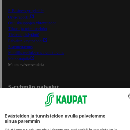
S-Business yrityksille
Oiva-raportit
Osuuskauppojen yhteystiedot
Tilaus- ja toimitusehdot
Tietosuojakäytäntö
Palvelun käyttöehdot
Saavutettavuus
Mobiilisovelluksen saavutettavuus
Mainostajalle
Muuta evästeasetuksia
S-ryhmän palvelut
S-ryhmä
Asiakasomistajuus
Yhteishyvä Ruoka -sovellus
S-ostoslista -sovellus
Prisma.fi