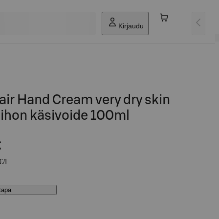
Kirjaudu
ir Hand Cream very dry skin
n ihon käsivoide 100ml
€
€/l
stapa