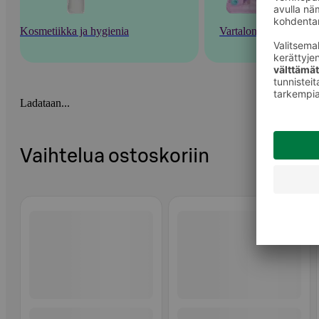
Kosmetiikka ja hygienia
Vartalonhoito
Ladataan...
Vaihtelua ostoskoriin
Ohita listaus