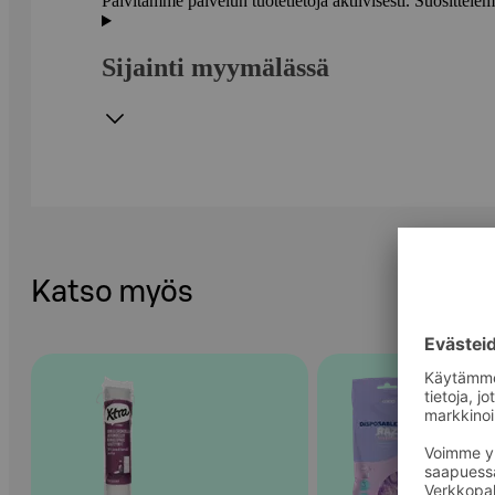
Päivitämme palvelun tuotetietoja aktiivisesti. Suositte
Sijainti myymälässä
Katso myös