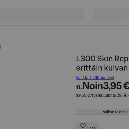
L300 Skin Repa
erittäin kuiva
Kaikki L300-tuotteet
Noin
3,95 
n.
vertailuhinta 39,50 
39,50 €/l
Valitse toimitu
Lisää