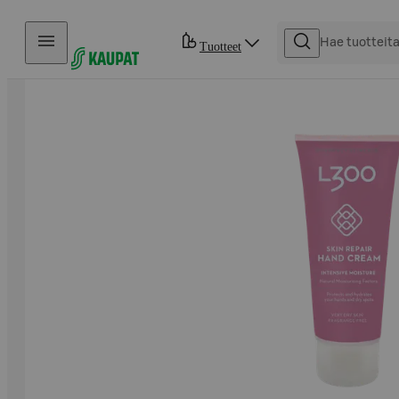
Hyppää sisältöön
Tuotteet