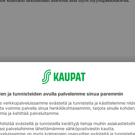
lemme kuitenkin tarkistamaan ainesosat aina myös myyntipakkauksesta.