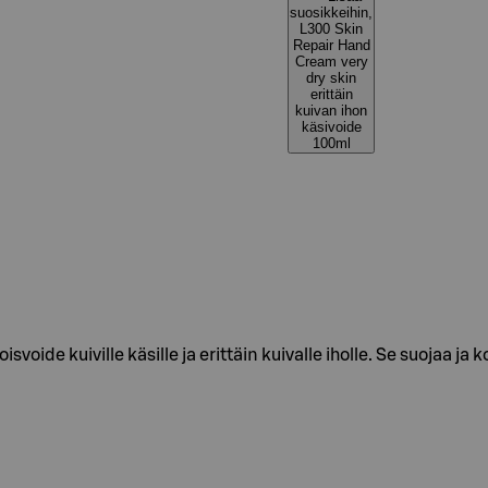
suosikkeihin,
L300 Skin
Repair Hand
Cream very
dry skin
erittäin
kuivan ihon
käsivoide
100ml
oide kuiville käsille ja erittäin kuivalle iholle. Se suojaa ja