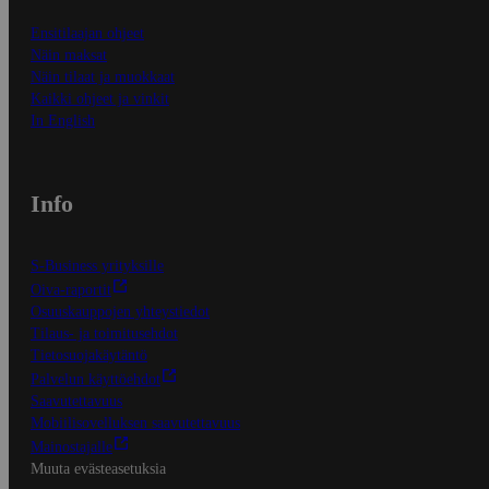
Ensitilaajan ohjeet
Näin maksat
Näin tilaat ja muokkaat
Kaikki ohjeet ja vinkit
In English
Info
S-Business yrityksille
Oiva-raportit
Osuuskauppojen yhteystiedot
Tilaus- ja toimitusehdot
Tietosuojakäytäntö
Palvelun käyttöehdot
Saavutettavuus
Mobiilisovelluksen saavutettavuus
Mainostajalle
Muuta evästeasetuksia