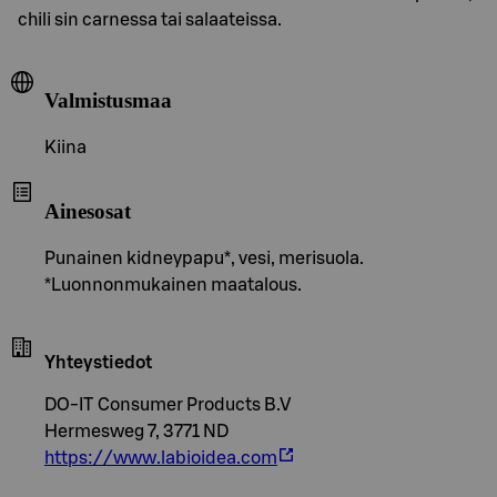
chili sin carnessa tai salaateissa.
Valmistusmaa
Kiina
Ainesosat
Punainen kidneypapu*, vesi, merisuola.
*Luonnonmukainen maatalous.
Yhteystiedot
DO-IT Consumer Products B.V
Hermesweg 7, 3771 ND
https://www.labioidea.com