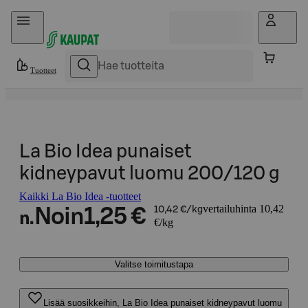
Hyppää sisältöön
Tuotteet
La Bio Idea punaiset
kidneypavut luomu 200/120 g
Kaikki La Bio Idea -tuotteet
vertailuhinta 10,42
Noin
1,25 €
10,42 €/kg
n.
€/kg
Valitse toimitustapa
Lisää suosikkeihin, La Bio Idea punaiset kidneypavut luomu