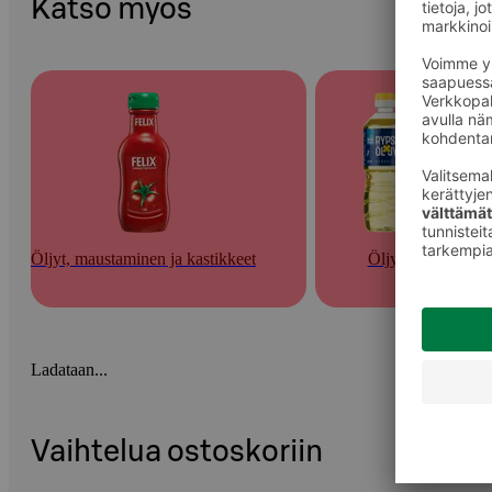
Katso myös
Öljyt, maustaminen ja kastikkeet
Öljyt
Ladataan...
Vaihtelua ostoskoriin