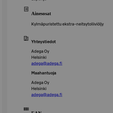
Ainesosat
Kylmäpuristettu ekstra-neitsytoliiviöljy
Yhteystiedot
Adega Oy
Helsinki
adega@adega.fi
Maahantuoja
Adega Oy
Helsinki
adega@adega.fi