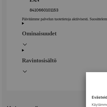
EAN
8410660101153
Päivitämme palvelun tuotetietoja aktiivisesti. Suositte
Ominaisuudet
Ravintosisältö