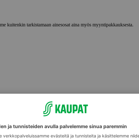
lemme kuitenkin tarkistamaan ainesosat aina myös myyntipakkauksesta.