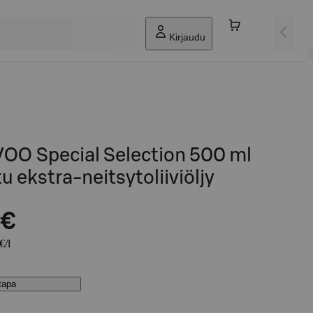
Kirjaudu
VOO Special Selection 500 ml
u ekstra-neitsytoliiviöljy
 €
€/l
stapa