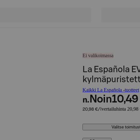
Ei valikoimassa
La Española E
kylmäpuristett
Kaikki La Española -tuotteet
Noin
10,49
n.
vertailuhinta 20,98 
20,98 €/l
Valitse toimitu