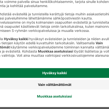
Oliiviöljyt