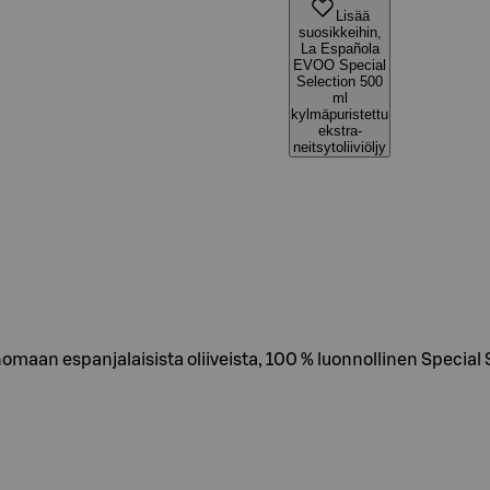
Lisää
suosikkeihin,
La Española
EVOO Special
Selection 500
ml
kylmäpuristettu
ekstra-
neitsytoliiviöljy
inomaan espanjalaisista oliiveista, 100 % luonnollinen Special