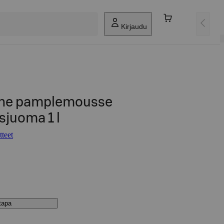
Kirjaudu
nne pamplemousse
sjuoma 1 l
teet
stapa