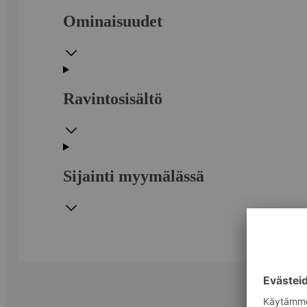
Ominaisuudet
Ravintosisältö
Sijainti myymälässä