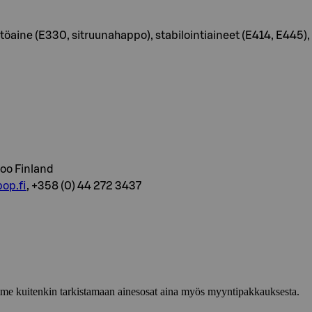
töaine (E330, sitruunahappo), stabilointiaineet (E414, E445)
voo Finland
op.fi
, +358 (0) 44 272 3437
lemme kuitenkin tarkistamaan ainesosat aina myös myyntipakkauksesta.