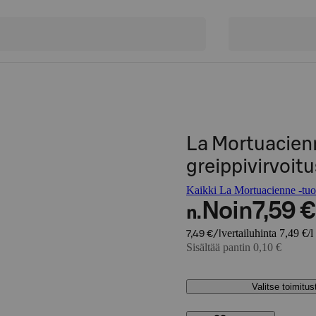
La Mortuacie
greippivirvoitu
Kaikki La Mortuacienne -tuot
Noin
7,59 €
n.
vertailuhinta 7,49 €/l
7,49 €/l
Sisältää pantin 0,10 €
Valitse toimitu