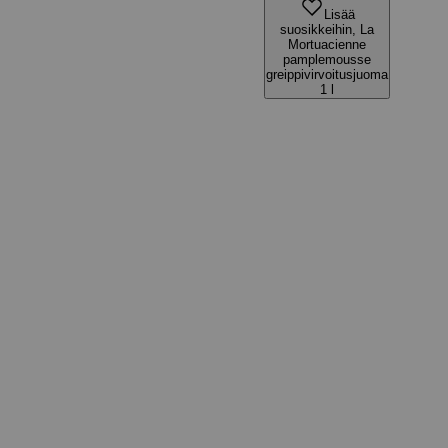
Lisää
suosikkeihin, La
Mortuacienne
pamplemousse
greippivirvoitusjuoma
1 l