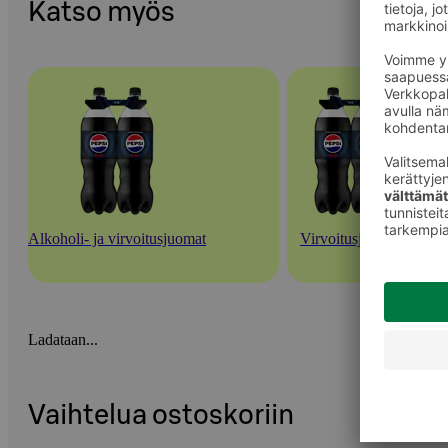
Katso myös
Alkoholi- ja virvoitusjuomat
Virvoitusjuomat
Ladataan...
Vaihtelua ostoskoriin