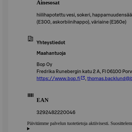
Ainesosat
hiilihapotettu vesi, sokeri, happamuudensää
(E300, askorbiinihappo), väriaine (E160e)
Yhteystiedot
Maahantuoja
Bop Oy
Fredrika Runebergin katu 2 A, FI 06100 Por
https://www.bop.fi
,
thomas.backlund@b
EAN
3292482220046
Päivitämme palvelun tuotetietoja aktiivisesti. Suositte