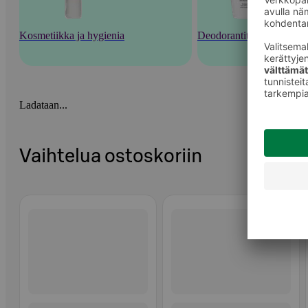
Kosmetiikka ja hygienia
Deodorantit ja tuoksut
Ladataan...
Vaihtelua ostoskoriin
Ohita listaus