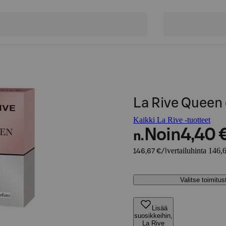
La Rive Queen 
Kaikki La Rive -tuotteet
Noin
4,40 
n.
vertailuhinta 146,6
146,67 €/l
Valitse toimitu
Lisää
suosikkeihin,
La Rive