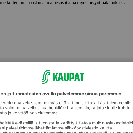
lemme kuitenkin tarkistamaan ainesosat aina myös myyntipakkauksesta.