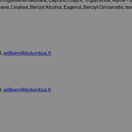
yringylidenemalonate, Caprylic/Capric Triglyceride, Alpha – I
onene, Linalool, Benzyl Alcohol, Eugenol, Benzyl Cinnamate, Is
6,
willkem@kolumbus.fi
6,
willkem@kolumbus.fi