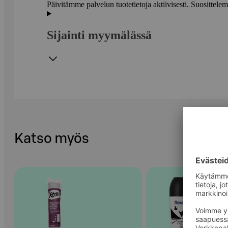
Päivitämme palvelun tuotetietoja aktiivisesti. Suositte
Sijainti myymälässä
Katso myös