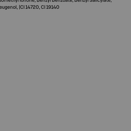
somethyl Ionone, Benzyl Benzoate, Benzyl Salicylate,
oeugenol, |CI 14720, CI 19140