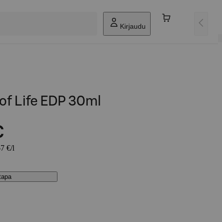
Kirjaudu
of Life EDP 30ml
€
7 €/l
stapa