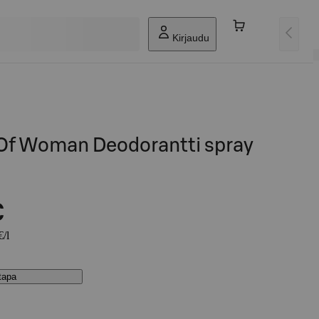
Kirjaudu
 Of Woman Deodorantti spray
€
€/l
stapa