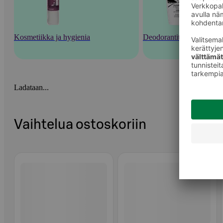
Kosmetiikka ja hygienia
Deodorantit ja tuoksut
Ladataan...
Vaihtelua ostoskoriin
Ohita listaus