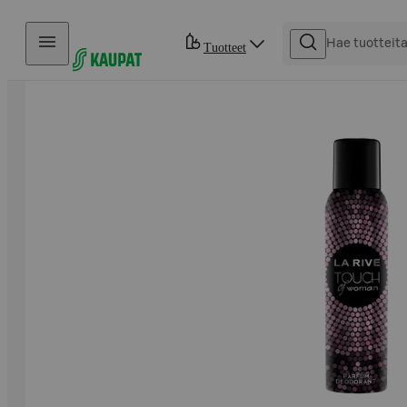
Hyppää sisältöön
Tuotteet