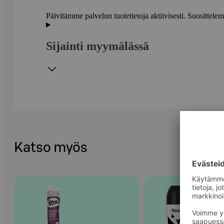
Päivitämme palvelun tuotetietoja aktiivisesti. Suositte
Sijainti myymälässä
Katso myös