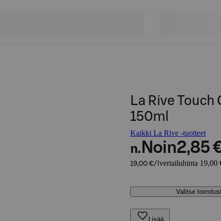
La Rive Touch
150ml
Kaikki La Rive -tuotteet
Noin
2,85 
n.
vertailuhinta 19,00 
19,00 €/l
Valitse toimitu
Lisää