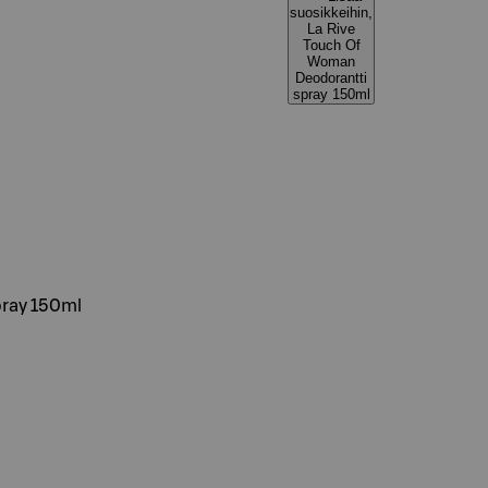
suosikkeihin,
La Rive
Touch Of
Woman
Deodorantti
spray 150ml
pray 150ml