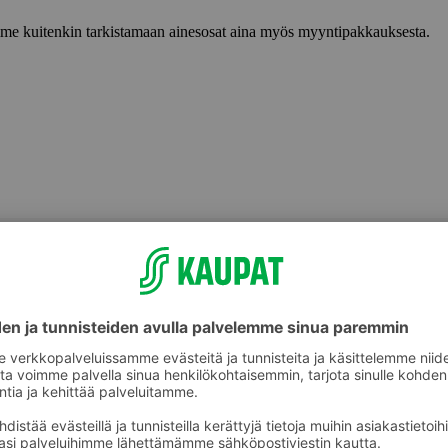
lemme kuitenkin tarkistamaan ainesosat aina myös myyntipakkauksesta.