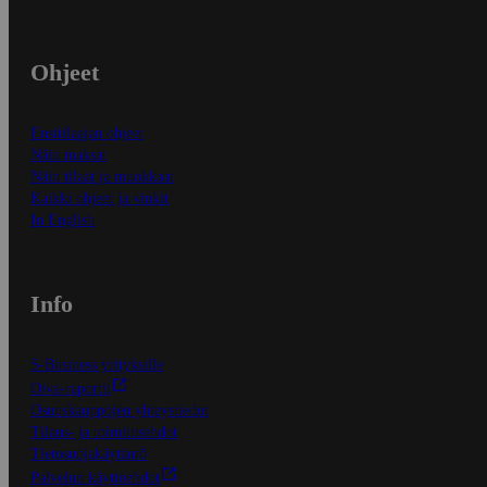
Ohjeet
Ensitilaajan ohjeet
Näin maksat
Näin tilaat ja muokkaat
Kaikki ohjeet ja vinkit
In English
Info
S-Business yrityksille
Oiva-raportit
Osuuskauppojen yhteystiedot
Tilaus- ja toimitusehdot
Tietosuojakäytäntö
Palvelun käyttöehdot