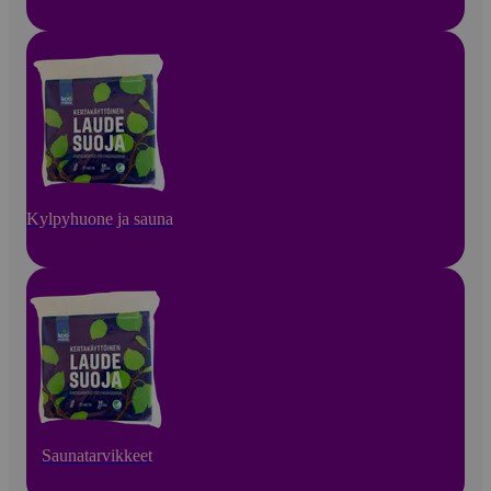
Kylpyhuone ja sauna
Saunatarvikkeet