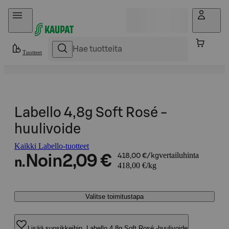
Hyppää sisältöön
Tuotteet
Labello 4,8g Soft Rosé -
huulivoide
Kaikki Labello-tuotteet
vertailuhinta
Noin
2,09 €
418,00 €/kg
n.
418,00 €/kg
Valitse toimitustapa
Lisää suosikkeihin, Labello 4,8g Soft Rosé -huulivoide