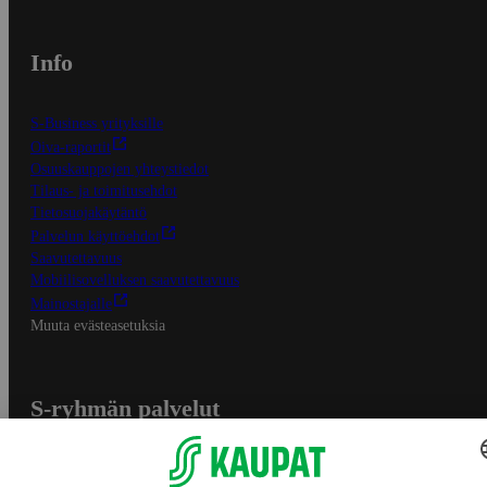
Info
S-Business yrityksille
Oiva-raportit
Osuuskauppojen yhteystiedot
Tilaus- ja toimitusehdot
Tietosuojakäytäntö
Palvelun käyttöehdot
Saavutettavuus
Mobiilisovelluksen saavutettavuus
Mainostajalle
Muuta evästeasetuksia
S-ryhmän palvelut
S-ryhmä