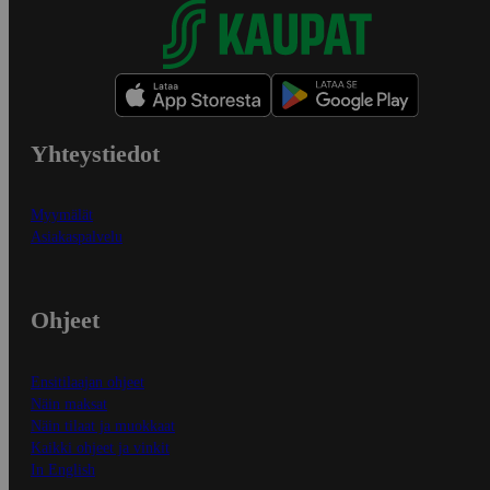
Yhteystiedot
Myymälät
Asiakaspalvelu
Ohjeet
Ensitilaajan ohjeet
Näin maksat
Näin tilaat ja muokkaat
Kaikki ohjeet ja vinkit
In English