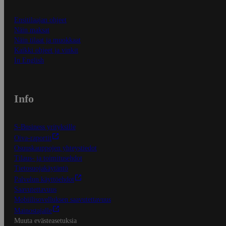
Ensitilaajan ohjeet
Näin maksat
Näin tilaat ja muokkaat
Kaikki ohjeet ja vinkit
In English
Info
S-Business yrityksille
Oiva-raportit
Osuuskauppojen yhteystiedot
Tilaus- ja toimitusehdot
Tietosuojakäytäntö
Palvelun käyttöehdot
Saavutettavuus
Mobiilisovelluksen saavutettavuus
Mainostajalle
Muuta evästeasetuksia