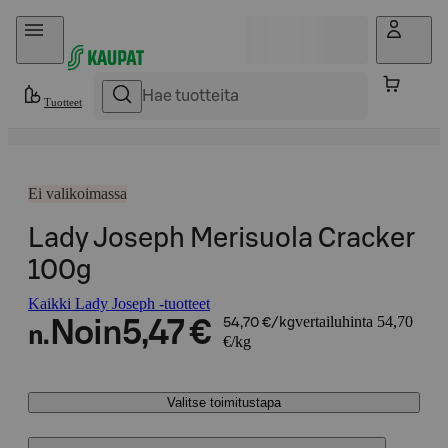
Hyppää sisältöön
Tuotteet
Ei valikoimassa
Lady Joseph Merisuola Cracker
100g
Kaikki Lady Joseph -tuotteet
vertailuhinta 54,70
Noin
5,47 €
54,70 €/kg
n.
€/kg
Valitse toimitustapa