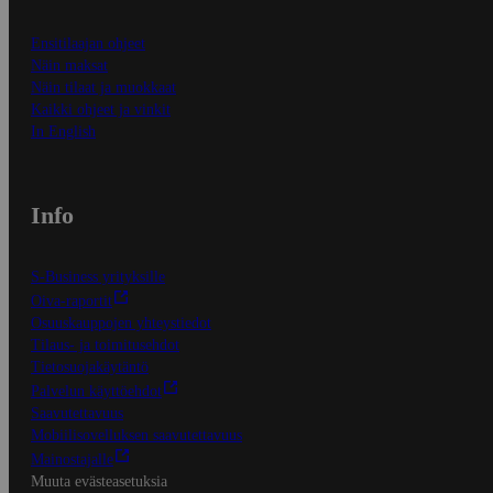
Ensitilaajan ohjeet
Näin maksat
Näin tilaat ja muokkaat
Kaikki ohjeet ja vinkit
In English
Info
S-Business yrityksille
Oiva-raportit
Osuuskauppojen yhteystiedot
Tilaus- ja toimitusehdot
Tietosuojakäytäntö
Palvelun käyttöehdot
Saavutettavuus
Mobiilisovelluksen saavutettavuus
Mainostajalle
Muuta evästeasetuksia