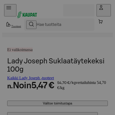
Hyppää sisältöön
Tuotteet
Ei valikoimassa
Lady Joseph Suklaatäytekeksi
100g
Kaikki Lady Joseph -tuotteet
vertailuhinta 54,70
Noin
5,47 €
54,70 €/kg
n.
€/kg
Valitse toimitustapa