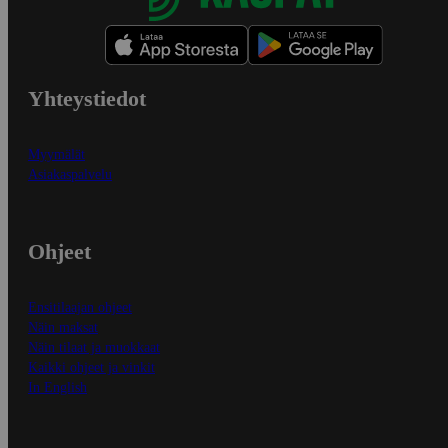
Yhteystiedot
Myymälät
Asiakaspalvelu
Ohjeet
Ensitilaajan ohjeet
Näin maksat
Näin tilaat ja muokkaat
Kaikki ohjeet ja vinkit
In English