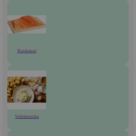
Ruokatori
Valmisruoka