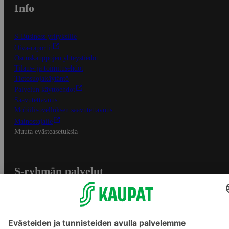
Info
S-Business yrityksille
Oiva-raportit
Osuuskauppojen yhteystiedot
Tilaus- ja toimitusehdot
Tietosuojakäytäntö
Palvelun käyttöehdot
Saavutettavuus
Mobiilisovelluksen saavutettavuus
Mainostajalle
Muuta evästeasetuksia
S-ryhmän palvelut
S-ryhmä
Asiakasomistajuus
Yhteishyvä Ruoka -sovellus