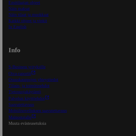
Ensitilaajan ohjeet
Näin maksat
Näin tilaat ja muokkaat
Kaikki ohjeet ja vinkit
In English
Info
S-Business yrityksille
Oiva-raportit
Osuuskauppojen yhteystiedot
Tilaus- ja toimitusehdot
Tietosuojakäytäntö
Palvelun käyttöehdot
Saavutettavuus
Mobiilisovelluksen saavutettavuus
Mainostajalle
Muuta evästeasetuksia