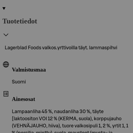
Tuotetiedot
Lagerblad Foods valkos.yrttivoilla täyt. lammaspihvi
Valmistusmaa
Suomi
Ainesosat
Lampaanliha 45 %, naudanliha 30 %, täyte
[laktoositon VOI 12 % (KERMA, suola), korppujauho
(VEHNÄJAUHO, hiiva), tuore valkosipuli 1, 2 %, yrtit 1, 1
% (persilja, minttu), suola, mausteet (musta- ja