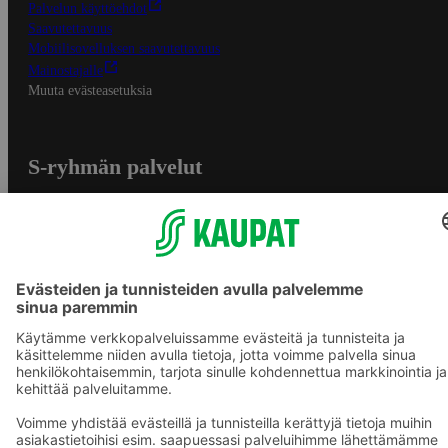
Palvelun käyttöehdot
Saavutettavuus
Mobiilisovelluksen saavutettavuus
Mainostajalle
Muuta evästeasetuksia
S-ryhmän palvelut
S-ryhmä
Asiakasomistajuus
Yhteishyvä Ruoka -sovellus
S-ostoslista -sovellus
Prisma.fi
Sokos.fi
S-Pankki
Yhteishyvä
Sokos Hotels
Raflaamo