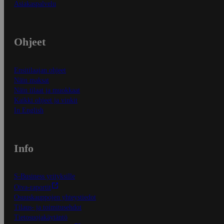
Asiakaspalvelu
Ohjeet
Ensitilaajan ohjeet
Näin maksat
Näin tilaat ja muokkaat
Kaikki ohjeet ja vinkit
In English
Info
S-Business yrityksille
Oiva-raportit
Osuuskauppojen yhteystiedot
Tilaus- ja toimitusehdot
Tietosuojakäytäntö