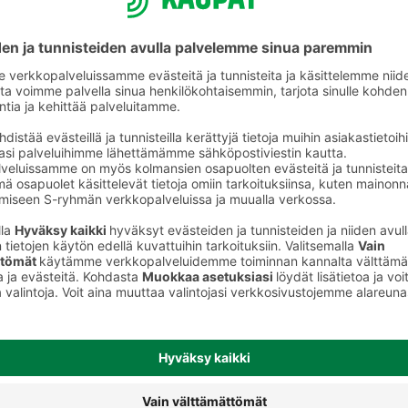
Ale-olut