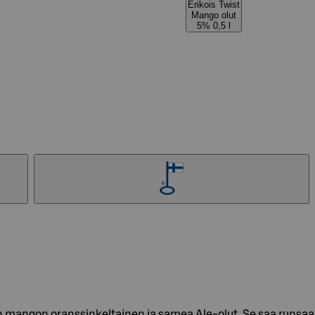
Erikois Twist
Mango olut
5% 0,5 l
n mangon oranssinkeltainen ja samea Ale-olut. Se saa runs