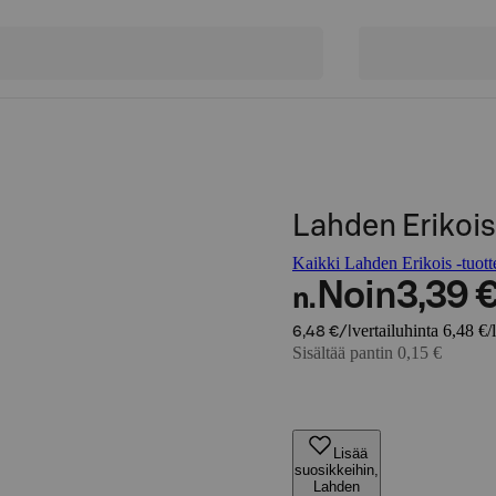
Lahden Erikois
Kaikki Lahden Erikois -tuott
Noin
3,39 
n.
vertailuhinta 6,48 €/l
6,48 €/l
Sisältää pantin 0,15 €
Lisää
suosikkeihin,
Lahden