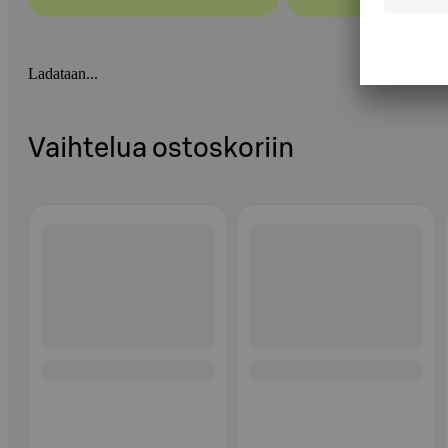
Ladataan...
Vaihtelua ostoskoriin
Ohita listaus