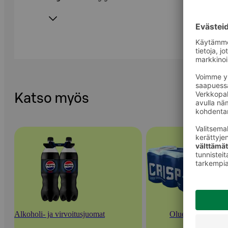
Katso myös
Alkoholi- ja virvoitusjuomat
Oluet