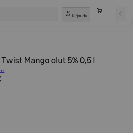
Kirjaudu
 Twist Mango olut 5% 0,5 l
eet
€