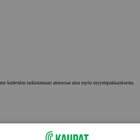
lemme kuitenkin tarkistamaan ainesosat aina myös myyntipakkauksesta.