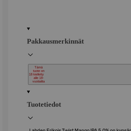
Pakkausmerkinnät
Tämä
tuote on
18
kielletty
alle 18-
vuotiailta
Tuotetiedot
Lahden Erikois Twist Mango IPA 5,0% on kypsä