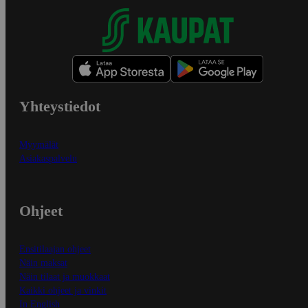
Yhteystiedot
Myymälät
Asiakaspalvelu
Ohjeet
Ensitilaajan ohjeet
Näin maksat
Näin tilaat ja muokkaat
Kaikki ohjeet ja vinkit
In English