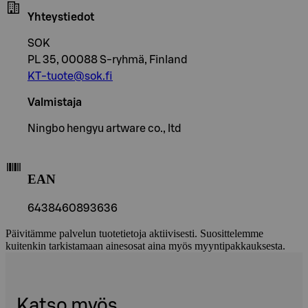
Yhteystiedot
SOK
PL 35, 00088 S-ryhmä, Finland
KT-tuote@sok.fi
Valmistaja
Ningbo hengyu artware co., ltd
EAN
6438460893636
Päivitämme palvelun tuotetietoja aktiivisesti. Suosittelemme
kuitenkin tarkistamaan ainesosat aina myös myyntipakkauksesta.
Katso myös