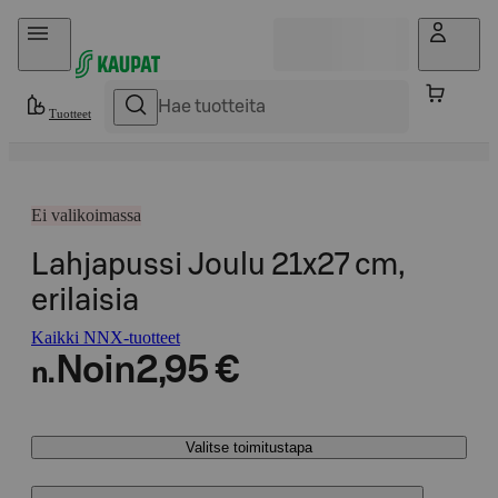
Hyppää sisältöön
Tuotteet
Ei valikoimassa
Lahjapussi Joulu 21x27 cm,
erilaisia
Kaikki NNX-tuotteet
Noin
2,95 €
n.
Valitse toimitustapa