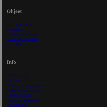
Ohjeet
Ensitilaajan ohjeet
Näin maksat
Näin tilaat ja muokkaat
Kaikki ohjeet ja vinkit
In English
Info
S-Business yrityksille
Oiva-raportit
Osuuskauppojen yhteystiedot
Tilaus- ja toimitusehdot
Tietosuojakäytäntö
Palvelun käyttöehdot
Saavutettavuus