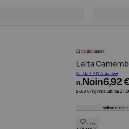
Ei valikoimassa
Laita Camembe
Kaikki LAITA-tuotteet
Noin
6,92 
n.
vertailuhinta 27,6
27,68 €/kg
Valitse toimitu
Lisää
suosikkeihin,