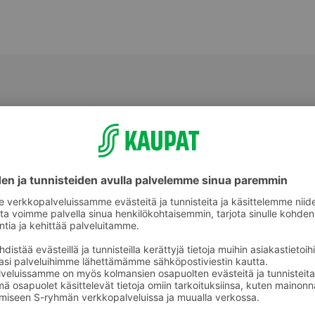
ot
Homejuustot