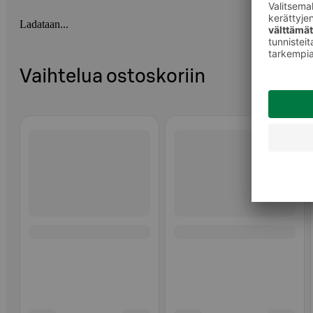
Ladataan...
Vaihtelua ostoskoriin
Ohita listaus