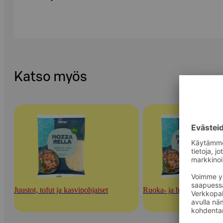
Katso myös
Juustot, tofut ja kasvipohjaiset
Ruoka- ja herkuttelujuust