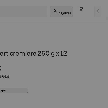
Kirjaudu
rt cremiere 250 g x 12
€
8 €/kg
stapa