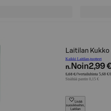
Laitilan Kukko 
Kaikki Laitilan-tuotteet
Noin
2,99 
n.
vertailuhinta 5,68 €/l
5,68 €/l
Sisältää pantin 0,15 €
Lisää
suosikkeihin,
Laitilan