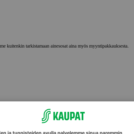
lemme kuitenkin tarkistamaan ainesosat aina myös myyntipakkauksesta.