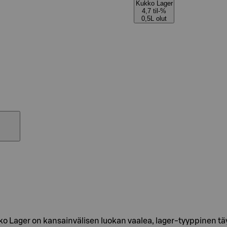
Kukko Lager
4,7 til-%
0,5L olut
kko Lager on kansainvälisen luokan vaalea, lager-tyyppinen 