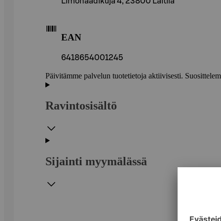
Limonaadikuja 4, 23800 Laitila
EAN
6418654001245
Päivitämme palvelun tuotetietoja aktiivisesti. Suositte
Ravintosisältö
Sijainti myymälässä