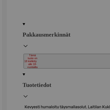
Pakkausmerkinnät
Tämä
tuote on
18
kielletty
alle 18-
vuotiailta
Tuotetiedot
Kevyesti humaloitu täysmallasolut. Laitilan Ku