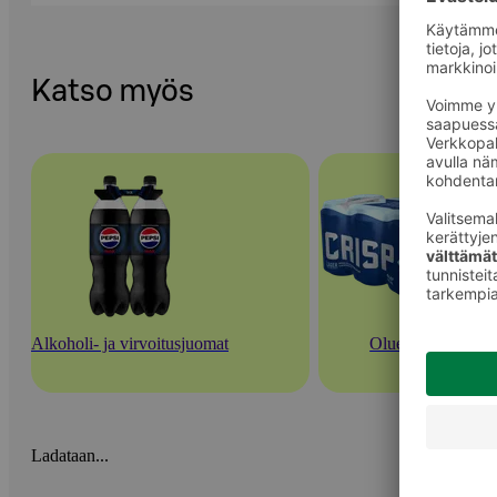
Katso myös
Alkoholi- ja virvoitusjuomat
Oluet
Ladataan...