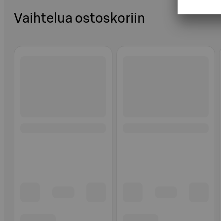
Vaihtelua ostoskoriin
Ohita listaus