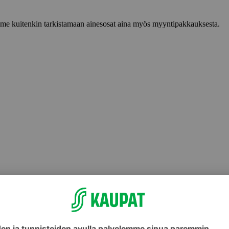
lemme kuitenkin tarkistamaan ainesosat aina myös myyntipakkauksesta.