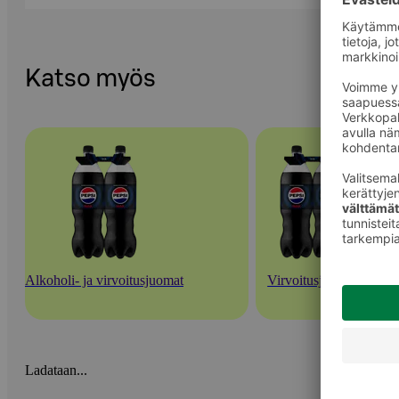
Katso myös
Alkoholi- ja virvoitusjuomat
Virvoitusjuomat
Ladataan...