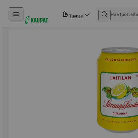
Hyppää sisältöön
Tuotteet