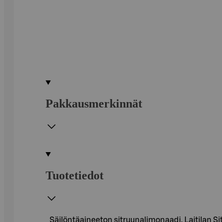
Pakkausmerkinnät
Tuotetiedot
Säilöntäaineeton sitruunalimonaadi. Laitilan S