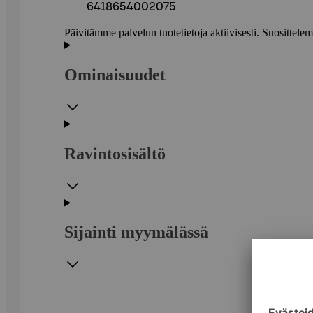
6418654002075
Päivitämme palvelun tuotetietoja aktiivisesti. Suositte
Ominaisuudet
Ravintosisältö
Sijainti myymälässä