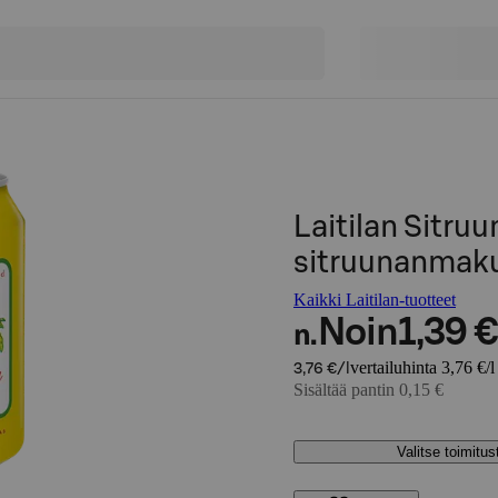
Laitilan Sitru
sitruunanmaku
Kaikki Laitilan-tuotteet
Noin
1,39 €
n.
vertailuhinta 3,76 €/l
3,76 €/l
Sisältää pantin 0,15 €
Valitse toimitu