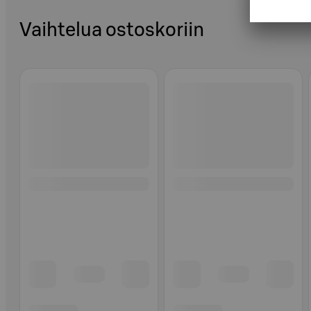
Vaihtelua ostoskoriin
Ohita listaus