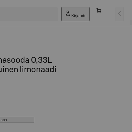
Kirjaudu
unasooda 0,33L
inen limonaadi
stapa