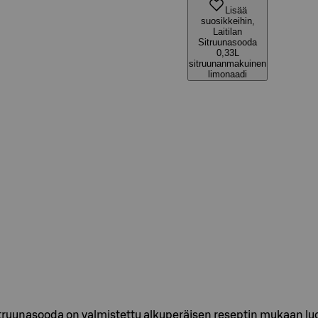
Lisää
suosikkeihin,
Laitilan
Sitruunasooda
0,33L
sitruunanmakuinen
limonaadi
itruunasooda on valmistettu alkuperäisen reseptin mukaan luo