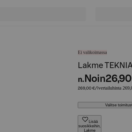
Ei valikoimassa
Lakme TEKNIA 
Noin
26,90
n.
vertailuhinta 269,
269,00 €/l
Valitse toimitu
Lisää
suosikkeihin,
Lakme