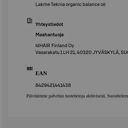
Lakme Teknia organic balance oil
Yhteystiedot
Maahantuoja
IdHAIR Finland Oy
Vasarakatu 1 LH 21, 40320 JYVÄSKYLÄ, S
EAN
8429421441438
Päivitämme palvelun tuotetietoja aktiivisesti. Suositte