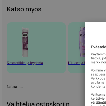
Katso myös
Kosmetiikka ja hygienia
Hiukset ja hiustenhoito
Ladataan...
Vaihtelua ostoskoriin